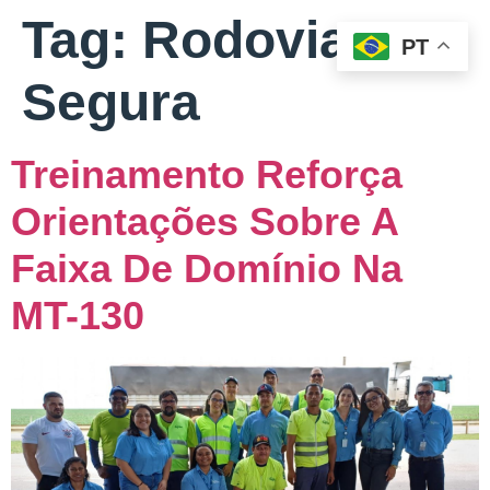
Tag:
Rodovia
PT
Segura
Treinamento Reforça
Orientações Sobre A
Faixa De Domínio Na
MT-130