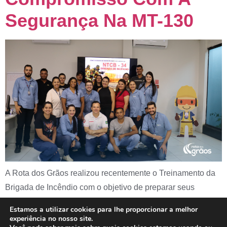
Segurança Na MT-130
A Rota dos Grãos realizou recentemente o Treinamento da
Brigada de Incêndio com o objetivo de preparar seus
colaboradores para situações de emergência e fortalecer a
Estamos a utilizar cookies para lhe proporcionar a melhor
cultura da prevenção na rodovia MT-130. O treinamento
experiência no nosso site.