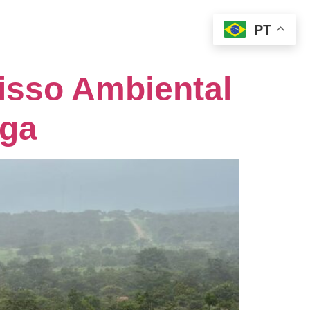
PT
sso Ambiental
nga